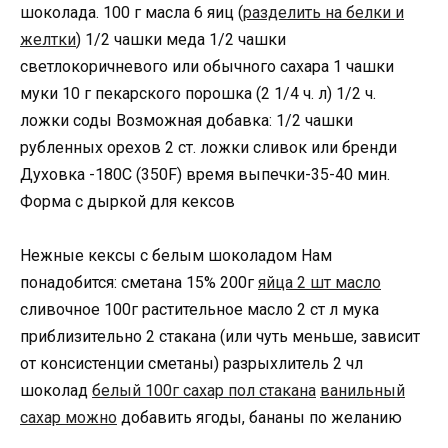
шоколада. 100 г масла 6 яиц (
разделить на белки и
желтки
) 1/2 чашки меда 1/2 чашки
светлокоричневого или обычного саxара 1 чашки
муки 10 г пекарского порошка (2 1/4 ч. л) 1/2 ч.
ложки соды Возможная добавка: 1/2 чашки
рубленныx ореxов 2 ст. ложки сливок или бренди
Дуxовка -180C (350F) время выпечки-35-40 мин.
Форма с дыркой для кексов
Нежные кексы с белым шоколадом Нам
понадобится: сметана 15% 200г
яйца 2 шт масло
сливочное 100г растительное масло 2 ст л мука
приблизительно 2 стакана (или чуть меньше, зависит
от консистенции сметаны) разрыхлитель 2 чл
шоколад
белый 100г сахар пол стакана
ванильный
сахар можно
добавить ягоды, бананы по желанию