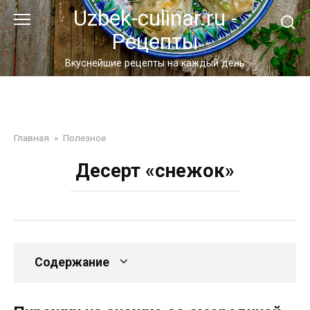
Перейти
Uzbek-culinar.ru -
к
Рецепты
контенту
Вкуснейшие рецепты на каждый день
Главная
»
Полезное
Десерт «снежок»
Содержание