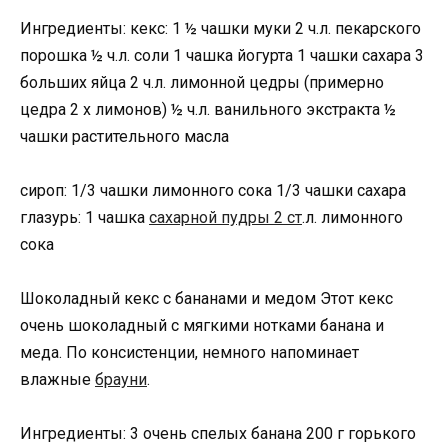
Ингредиенты: кекс: 1 ½ чашки муки 2 ч.л. пекарского
порошка ½ ч.л. соли 1 чашка йогурта 1 чашки сахара 3
больших яйца 2 ч.л. лимонной цедры (примерно
цедра 2 х лимонов) ½ ч.л. ванильного экстракта ½
чашки растительного масла
сироп: 1/3 чашки лимонного сока 1/3 чашки сахара
глазурь: 1 чашка
сахарной пудры 2 ст
.л. лимонного
сока
Шоколадный кекс с бананами и медом Этот кекс
очень шоколадный с мягкими нотками банана и
меда. По консистенции, немного напоминает
влажные
брауни
.
Ингредиенты: 3 очень спелыx банана 200 г горького