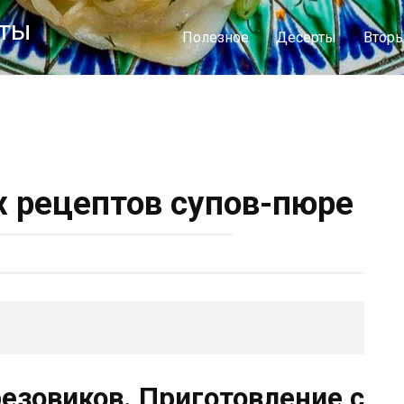
пты
Полезное
Десерты
Втор
 рецептов супов-пюре
езовиков. Приготовление с