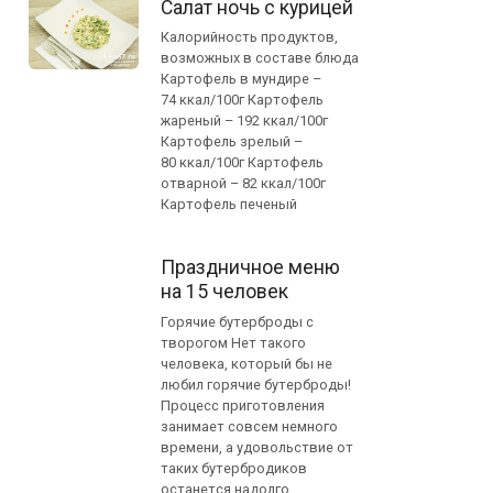
Салат ночь с курицей
Калорийность продуктов,
возможных в составе блюда
Картофель в мундире –
74 ккал/100г Картофель
жареный – 192 ккал/100г
Картофель зрелый –
80 ккал/100г Картофель
отварной – 82 ккал/100г
Картофель печеный
Праздничное меню
на 15 человек
Горячие бутерброды с
творогом Нет такого
человека, который бы не
любил горячие бутерброды!
Процесс приготовления
занимает совсем немного
времени, а удовольствие от
таких бутербродиков
останется надолго.