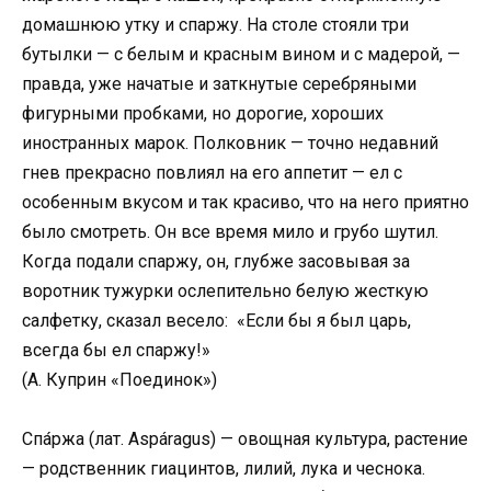
домашнюю утку и спаржу. На столе стояли три
бутылки — с белым и красным вином и с мадерой, —
правда, уже начатые и заткнутые серебряными
фигурными пробками, но дорогие, хороших
иностранных марок. Полковник — точно недавний
гнев прекрасно повлиял на его аппетит — ел с
особенным вкусом и так красиво, что на него приятно
было смотреть. Он все время мило и грубо шутил.
Когда подали спаржу, он, глубже засовывая за
воротник тужурки ослепительно белую жесткую
салфетку, сказал весело: «Если бы я был царь,
всегда бы ел спаржу!»
(А. Куприн «Поединок»)
Спа́ржа (лат. Aspáragus) — овощная культура, растение
— родственник гиацинтов, лилий, лука и чеснока.