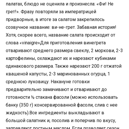
палатах, блюдо не оценила и произнесла: «Фи! Не
грет!». Фразу повторяли за императрицей
придворные, в итоге за салатом закрепилось
созвучное название: ви-не-грет. Забавная история!
Хотя, скорее всего, название салата происходит от
слова «vinaigre»Для приготовления винегрета
отваривают среднего размера свеклу, 2 моркови, 2-3
картофелины, охлаждают их и нарезают кубиками
одинакового размера. Также нарезают 200 г отжатой
квашеной капусты, 2-3 маринованных огурца, 1
среднюю луковицу. Накануне готовки
предварительно замачивают и отваривают до
готовности ½ стакана фасоли (можно использовать
банку (350 г) консервированной фасоли, слив с нее
жидкость).Все ингредиенты выкладывают в
большой салатник и, посолив и поперчив по вкусу,
заправляют постным маслом. Если позволяет сезон,