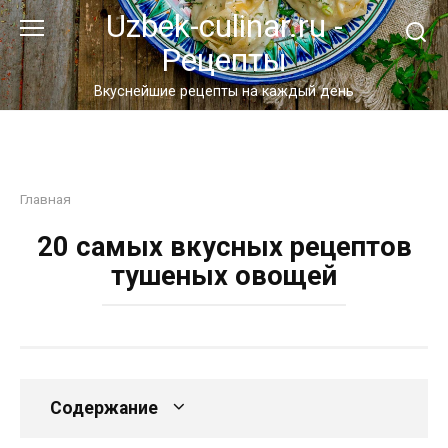
Перейти
Uzbek-culinar.ru -
к
Рецепты
контенту
Вкуснейшие рецепты на каждый день
Главная
20 самых вкусных рецептов
тушеных овощей
Содержание