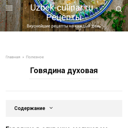
Перейти
Uzbek-culinar.ru -
к
Рецепты
контенту
Вкуснейшие рецепты на каждый день
Главная
»
Полезное
Говядина духовая
Содержание