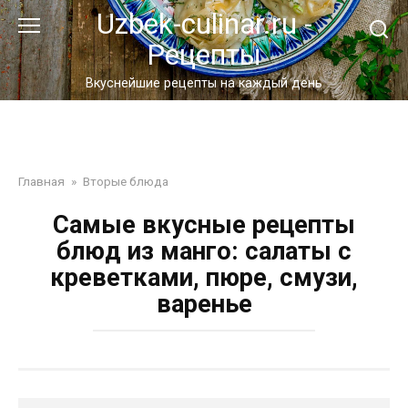
Перейти
Uzbek-culinar.ru -
к
Рецепты
контенту
Вкуснейшие рецепты на каждый день
Главная
»
Вторые блюда
Самые вкусные рецепты
блюд из манго: салаты с
креветками, пюре, смузи,
варенье