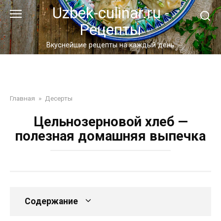
Перейти
Uzbek-culinar.ru -
к
Рецепты
контенту
Вкуснейшие рецепты на каждый день
Главная
»
Десерты
Цельнозерновой хлеб —
полезная домашняя выпечка
Содержание