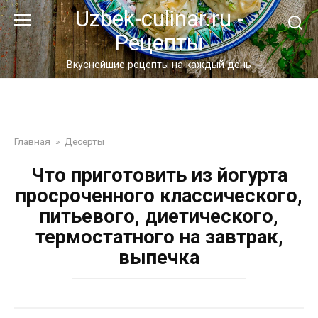
Перейти
Uzbek-culinar.ru -
к
Рецепты
контенту
Вкуснейшие рецепты на каждый день
Главная
»
Десерты
Что приготовить из йогурта
просроченного классического,
питьевого, диетического,
термостатного на завтрак,
выпечка