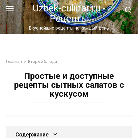
Перейти
Uzbek-culinar.ru -
к
Рецепты
контенту
Вкуснейшие рецепты на каждый день
Главная
»
Вторые блюда
Простые и доступные
рецепты сытных салатов с
кускусом
Содержание