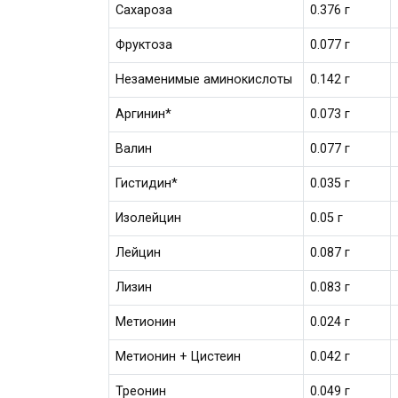
Сахароза
0.376 г
Фруктоза
0.077 г
Незаменимые аминокислоты
0.142 г
Аргинин*
0.073 г
Валин
0.077 г
Гистидин*
0.035 г
Изолейцин
0.05 г
Лейцин
0.087 г
Лизин
0.083 г
Метионин
0.024 г
Метионин + Цистеин
0.042 г
Треонин
0.049 г