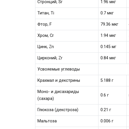
Стронций, Sr
1.96 мкг
Титан, Ti
0.7 мкг
Фтор, F
79.36 мкг
Хром, Cr
1.94 мкг
Цинк, Zn
0.145 мг
Цирконий, Zr
0.84 мкг
Усвояемые углеводы
Крахмал и декстрины
5.188 г
Моно- и дисахариды
0.6 г
(сахара)
Глюкоза (декстроза)
0.21 г
Мальтоза
0.006 г