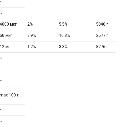
~
~
4000 мкг
2%
5.5%
5040 г
50 мкг
3.9%
10.8%
2577 г
12 мг
1.2%
3.3%
8276 г
~
~
max 100 г
~
~