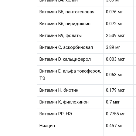
Витамин В4, холин
5.09 мг
Витамин В5, пантотеновая
0.076 мг
Витамин В6, пиридоксин
0.072 мг
Витамин В9, фолаты
2.539 мкг
Витамин C, аскорбиновая
3.89 мг
Витамин D, кальциферол
0.003 мкг
Витамин Е, альфа токоферол,
0.063 мг
ТЭ
Витамин Н, биотин
0.179 мкг
Витамин К, филлохинон
0.7 мкг
Витамин РР, НЭ
0.7755 мг
Ниацин
0.457 мг