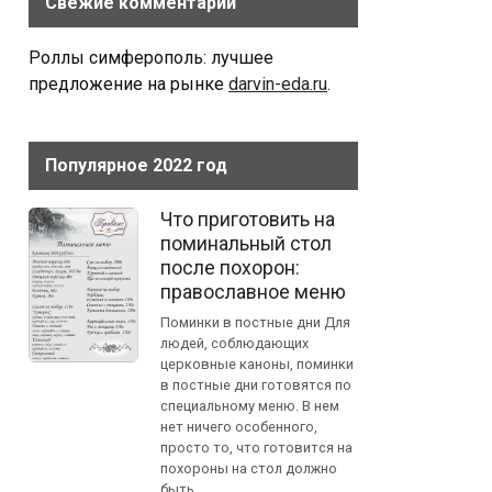
Свежие комментарии
Роллы симферополь: лучшее
предложение на рынке
darvin-eda.ru
.
Популярное 2022 год
Что приготовить на
поминальный стол
после похорон:
православное меню
Поминки в постные дни Для
людей, соблюдающих
церковные каноны, поминки
в постные дни готовятся по
специальному меню. В нем
нет ничего особенного,
просто то, что готовится на
похороны на стол должно
быть