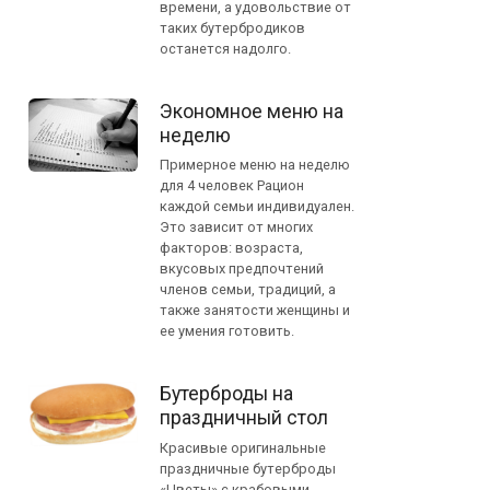
времени, а удовольствие от
таких бутербродиков
останется надолго.
Экономное меню на
неделю
Примерное меню на неделю
для 4 человек Рацион
каждой семьи индивидуален.
Это зависит от многих
факторов: возраста,
вкусовых предпочтений
членов семьи, традиций, а
также занятости женщины и
ее умения готовить.
Бутерброды на
праздничный стол
Красивые оригинальные
праздничные бутерброды
«Цветы» с крабовыми