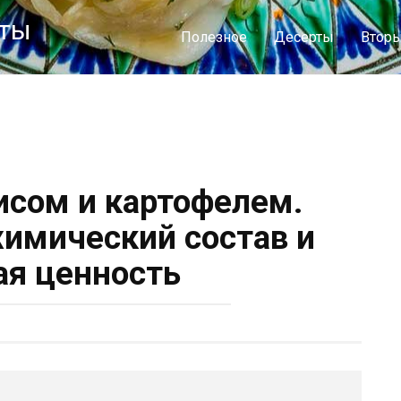
пты
Полезное
Десерты
Втор
рисом и картофелем.
химический состав и
я ценность