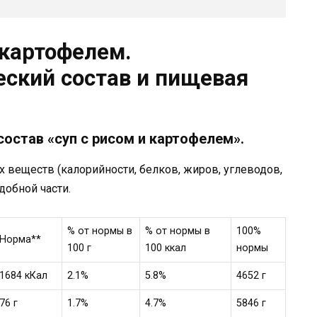
 картофелем.
еский состав и пищевая
остав «суп с рисом и картофелем».
веществ (калорийности, белков, жиров, углеводов,
добной части.
% от нормы в
% от нормы в
100%
Норма**
100 г
100 ккал
нормы
1684 кКал
2.1%
5.8%
4652 г
76 г
1.7%
4.7%
5846 г