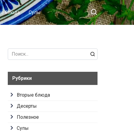
ые блюда
Супы
Search
for:
Рубрики
Вторые блюда
Десерты
Полезное
Супы