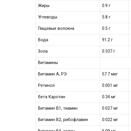
Жиры
0.9 г
Углеводы
5.8 г
Пищевые волокна
0.5 г
Вода
91.2 г
Зола
0.337 г
Витамины
Витамин А, РЭ
57.7 мкг
Ретинол
0.001 мг
бета Каротин
0.34 мг
Витамин В1, тиамин
0.027 мг
Витамин В2, рибофлавин
0.022 мг