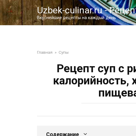
Перейти
Uzbek-culinar.ru - Реце
к
контенту
Вкуснейшие рецепты на каждый день
Главная
»
Супы
Рецепт суп с 
калорийность, 
пищева
Содержание