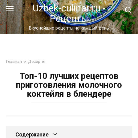
Перейти
Uzbek-culinar.ru -
к
Рецепты
контенту
Вкуснейшие рецепты на каждый день
Главная
»
Десерты
Топ-10 лучших рецептов
приготовления молочного
коктейля в блендере
Содержание