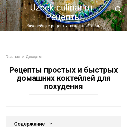
Перейти
Uzbek-culinar.ru -
к
Рецепты
контенту
Вкуснейшие рецепты на каждый день
Главная
»
Десерты
Рецепты простых и быстрых
домашних коктейлей для
похудения
Содержание