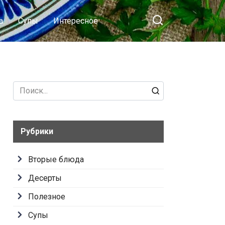
а
Супы
Интересное
Search
for:
Рубрики
Вторые блюда
Десерты
Полезное
Супы