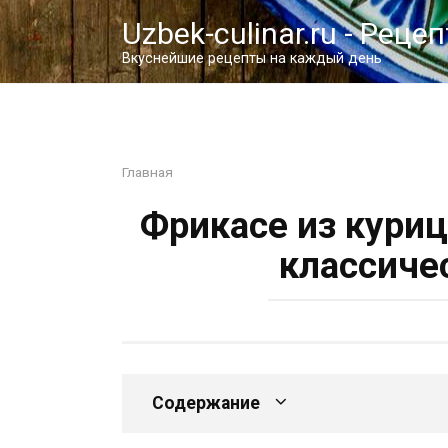
Перейти
Uzbek-culinar.ru - Реце
к
контенту
Вкуснейшие рецепты на каждый день
Главная
Фрикасе из кури
классиче
Содержание