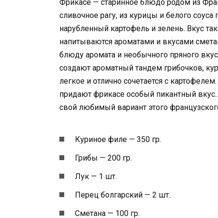
Фрикасе — старинное блюдо родом из Фран
сливочное рагу, из курицы и белого соуса
нарубленный картофель и зелень. Вкус та
напитываются ароматами и вкусами сметан
блюду аромата и необычного пряного вкус
создают ароматный тандем грибочков, кури
легкое и отлично сочетается с картофеле
придают фрикасе особый пикантный вкус…
свой любимый вариант этого французского
Куриное филе — 350 гр.
Грибы — 200 гр.
Лук — 1 шт.
Перец болгарский — 2 шт.
Сметана — 100 гр.