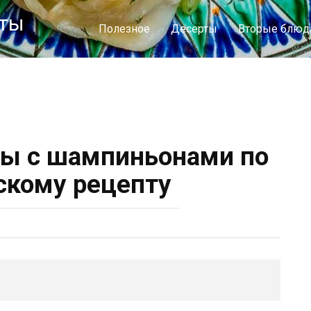
пты
Полезное
Десерты
Вторые блюд
цы с шампиньонами по
скому рецепту