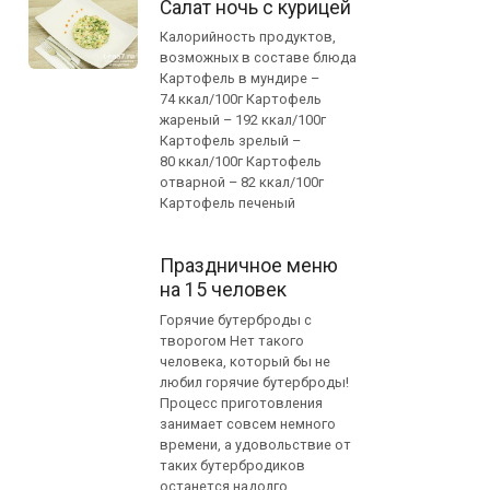
Салат ночь с курицей
Калорийность продуктов,
возможных в составе блюда
Картофель в мундире –
74 ккал/100г Картофель
жареный – 192 ккал/100г
Картофель зрелый –
80 ккал/100г Картофель
отварной – 82 ккал/100г
Картофель печеный
Праздничное меню
на 15 человек
Горячие бутерброды с
творогом Нет такого
человека, который бы не
любил горячие бутерброды!
Процесс приготовления
занимает совсем немного
времени, а удовольствие от
таких бутербродиков
останется надолго.