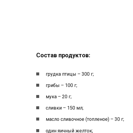
Состав продуктов:
грудка птицы – 300 г;
грибы – 100 г;
мука – 20 г;
сливки – 150 мл;
масло сливочное (топленое) – 30 г;
один яичный желток;