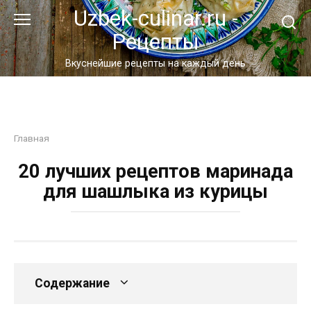
Перейти
Uzbek-culinar.ru -
к
Рецепты
контенту
Вкуснейшие рецепты на каждый день
Главная
20 лучших рецептов маринада
для шашлыка из курицы
Содержание