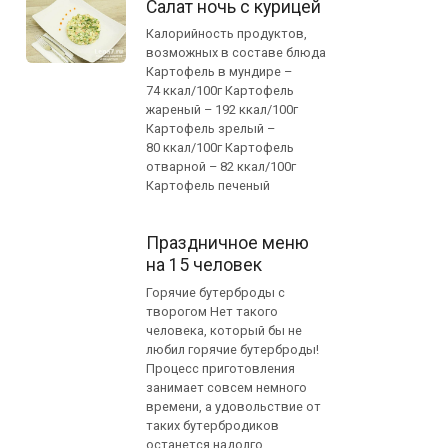
Салат ночь с курицей
Калорийность продуктов,
возможных в составе блюда
Картофель в мундире –
74 ккал/100г Картофель
жареный – 192 ккал/100г
Картофель зрелый –
80 ккал/100г Картофель
отварной – 82 ккал/100г
Картофель печеный
Праздничное меню
на 15 человек
Горячие бутерброды с
творогом Нет такого
человека, который бы не
любил горячие бутерброды!
Процесс приготовления
занимает совсем немного
времени, а удовольствие от
таких бутербродиков
останется надолго.