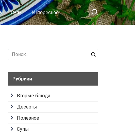
а
Супы
Интересное
Search
for:
Рубрики
Вторые блюда
Десерты
Полезное
Супы