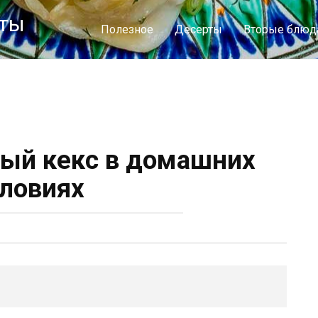
пты
Полезное
Десерты
Вторые блюд
ный кекс в домашних
ловиях