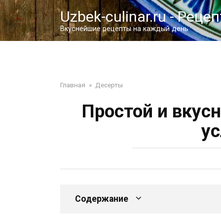
Перейти
Uzbek-culinar.ru - Реце
к
контенту
Вкуснейшие рецепты на каждый день
Главная
»
Десерты
Простой и вкус
ус
Содержание