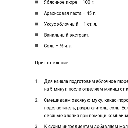
Яблочное пюре – 100 г.
Арахисовая паста – 45 г.
Уксус яблочный – 1 ст. л.
Ванильный экстракт.
Соль – ⅓ ч. л.
Приготовление:
Для начала подготовим яблочное пюр
на 5 минут, после отделяем мякиш от
Смешиваем овсяную муку, какао-поро
подсластитель, разрыхлитель, соль. Е
овсяные хлопья при помощи комбайна
К сухим ингредиентам добавляем молок