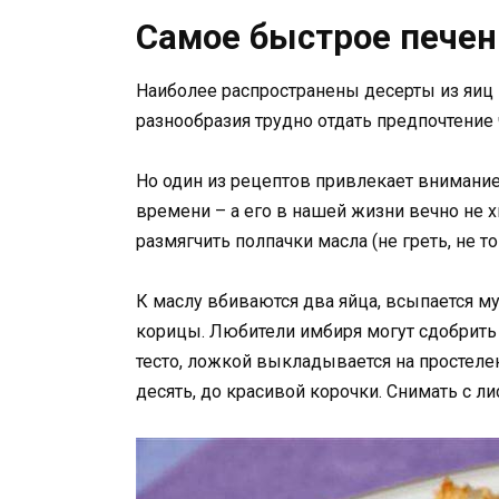
Самое быстрое печен
Наиболее распространены десерты из яиц 
разнообразия трудно отдать предпочтение
Но один из рецептов привлекает внимание
времени – а его в нашей жизни вечно не х
размягчить полпачки масла (не греть, не т
К маслу вбиваются два яйца, всыпается му
корицы. Любители имбиря могут сдобрить 
тесто, ложкой выкладывается на простеле
десять, до красивой корочки. Снимать с ли