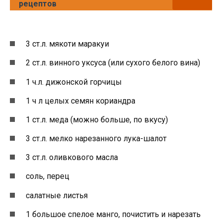
рецептов
3 ст.л. мякоти маракуи
2 ст.л. винного уксуса (или сухого белого вина)
1 ч.л. дижонской горчицы
1 ч л целых семян кориандра
1 ст.л. меда (можно больше, по вкусу)
3 ст.л. мелко нарезанного лука-шалот
3 ст.л. оливкового масла
соль, перец
салатные листья
1 большое спелое манго, почистить и нарезать