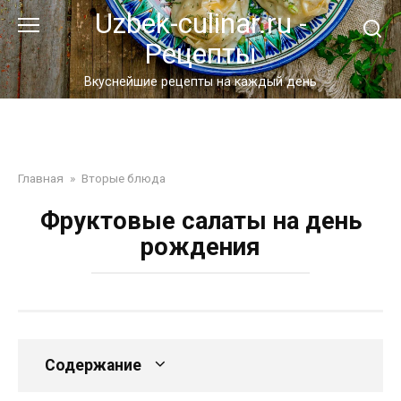
Перейти
Uzbek-culinar.ru -
к
Рецепты
контенту
Вкуснейшие рецепты на каждый день
Главная
»
Вторые блюда
Фруктовые салаты на день
рождения
Содержание