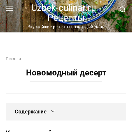
Перейти
Uzbek-culinar.ru -
к
Рецепты
контенту
Вкуснейшие рецепты на каждый день
Главная
Новомодный десерт
Содержание