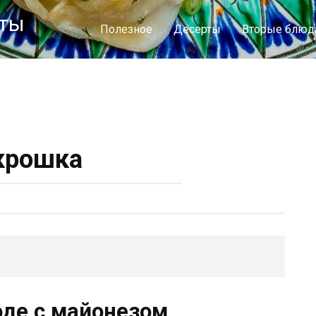
пты
Полезное
Десерты
Вторые блюд
крошка
оде с майонезом