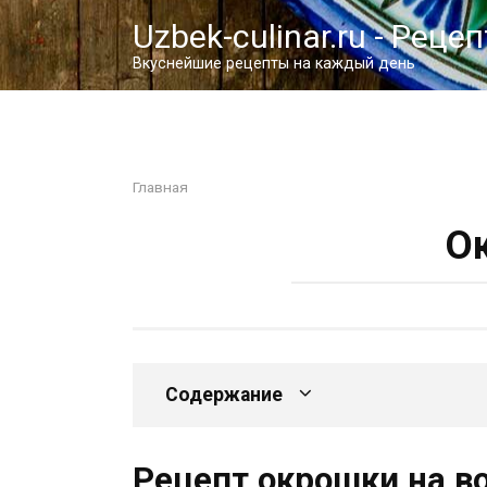
Перейти
Uzbek-culinar.ru - Реце
к
контенту
Вкуснейшие рецепты на каждый день
Главная
О
Содержание
Рецепт окрошки на в