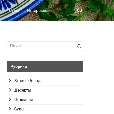
а
Супы
Интересное
Search
for:
Рубрики
Вторые блюда
Десерты
Полезное
Супы