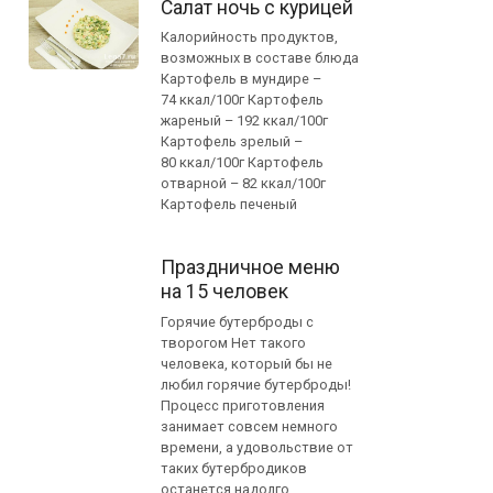
Салат ночь с курицей
Калорийность продуктов,
возможных в составе блюда
Картофель в мундире –
74 ккал/100г Картофель
жареный – 192 ккал/100г
Картофель зрелый –
80 ккал/100г Картофель
отварной – 82 ккал/100г
Картофель печеный
Праздничное меню
на 15 человек
Горячие бутерброды с
творогом Нет такого
человека, который бы не
любил горячие бутерброды!
Процесс приготовления
занимает совсем немного
времени, а удовольствие от
таких бутербродиков
останется надолго.