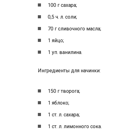
100 г сахара;
0,5 ч. л. соли;
70 г сливочного масла;
1 яйцо;
1 уп. ванилина.
Ингредиенты для начинки:
150 г творога;
1 яблоко;
1 ст. л. сахара;
1 ст. л. лимонного сока.