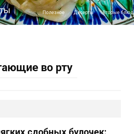
пты
Полезное
Десерты
Вторые блюд
тающие во рту
ягких сдобных булочек: