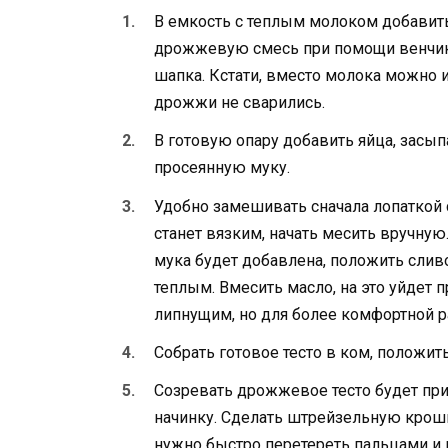
В емкость с теплым молоком добавит
дрожжевую смесь при помощи венчика.
шапка. Кстати, вместо молока можно и
дрожжи не сварились.
В готовую опару добавить яйца, засып
просеянную муку.
Удобно замешивать сначала лопаткой 
станет вязким, начать месить вручную
мука будет добавлена, положить слив
теплым. Вмесить масло, на это уйдет 
липнущим, но для более комфортной 
Собрать готовое тесто в ком, положить
Созревать дрожжевое тесто будет прим
начинку. Сделать штрейзельную крошк
нужно быстро перетереть пальцами и п