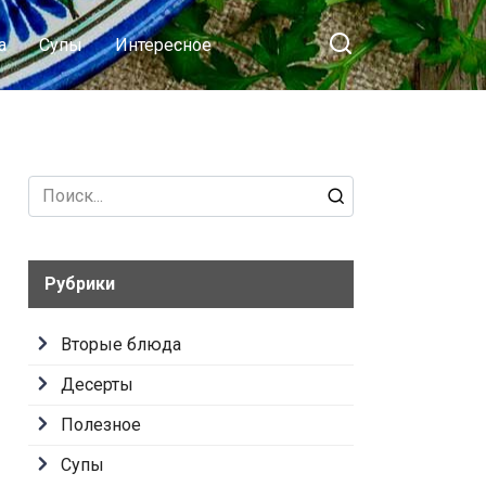
а
Супы
Интересное
Search
for:
Рубрики
Вторые блюда
Десерты
Полезное
Супы