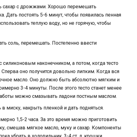
ь сахар с дрожжами. Хорошо перемешать
 Дать постоять 5-6 минут, чтобы появилась пенная
спользовать теплую воду, но не горячую, чтобы
ать соль, перемешать. Постепенно ввести
с силиконовым наконечником, а потом, когда тесто
. Сперва оно получится довольно липким. Когда вся
очное масло. Оно должно быть абсолютно мягким и
примерно 3-4 минуты. После этого тесто станет менее
работы можно смазывать ладони постным маслом.
 в миску, накрыть пленкой и дать подняться.
ерно 1,5-2 часа. За это время можно приготовить
у, смешав мягкое масло, муку и сахар. Компоненты
ока убрать в холодильник. 3-4 ст. л. крошки