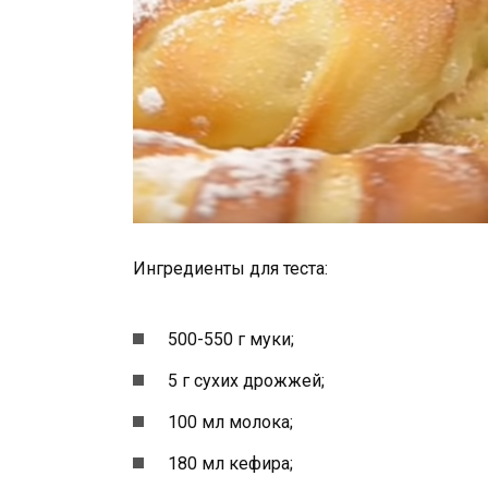
Ингредиенты для теста:
500-550 г муки;
5 г сухих дрожжей;
100 мл молока;
180 мл кефира;