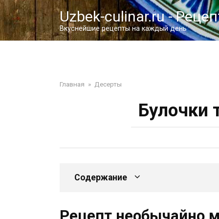
Перейти
Uzbek-culinar.ru - Реце
к
контенту
Вкуснейшие рецепты на каждый день
Главная
»
Десерты
Булочки 
Содержание
Рецепт необычайно м