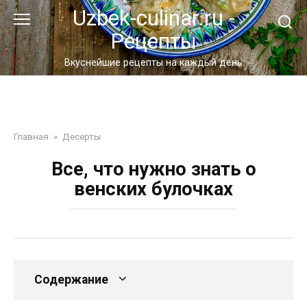
Перейти
Uzbek-culinar.ru -
к
Рецепты
контенту
Вкуснейшие рецепты на каждый день
Главная
»
Десерты
Все, что нужно знать о
венских булочках
Содержание