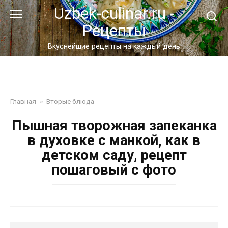
Перейти
Uzbek-culinar.ru -
к
Рецепты
контенту
Вкуснейшие рецепты на каждый день
Главная
»
Вторые блюда
Пышная творожная запеканка
в духовке с манкой, как в
детском саду, рецепт
пошаговый с фото