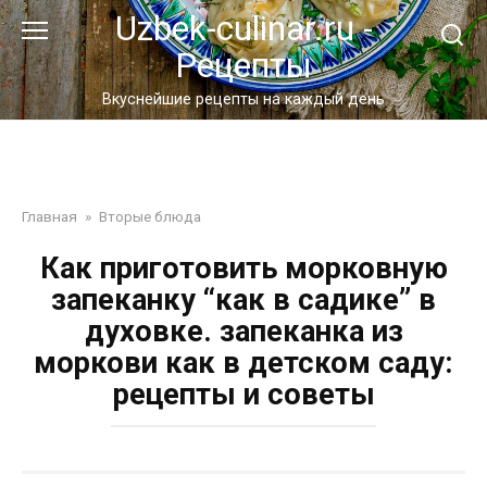
Перейти
Uzbek-culinar.ru -
к
Рецепты
контенту
Вкуснейшие рецепты на каждый день
Главная
»
Вторые блюда
Как приготовить морковную
запеканку “как в садике” в
духовке. запеканка из
моркови как в детском саду:
рецепты и советы