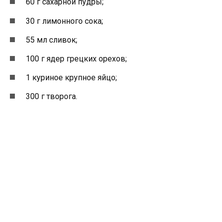
60 г сахарной пудры;
30 г лимонного сока;
55 мл сливок;
100 г ядер грецких орехов;
1 куриное крупное яйцо;
300 г творога.