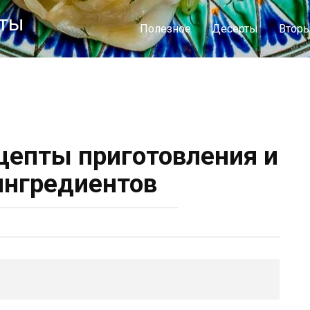
пты
Полезное
Десерты
Втор
ецепты приготовления и
ингредиентов