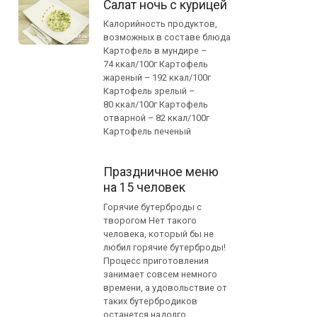
Салат ночь с курицей
Калорийность продуктов,
возможных в составе блюда
Картофель в мундире –
74 ккал/100г Картофель
жареный – 192 ккал/100г
Картофель зрелый –
80 ккал/100г Картофель
отварной – 82 ккал/100г
Картофель печеный
Праздничное меню
на 15 человек
Горячие бутерброды с
творогом Нет такого
человека, который бы не
любил горячие бутерброды!
Процесс приготовления
занимает совсем немного
времени, а удовольствие от
таких бутербродиков
останется надолго.