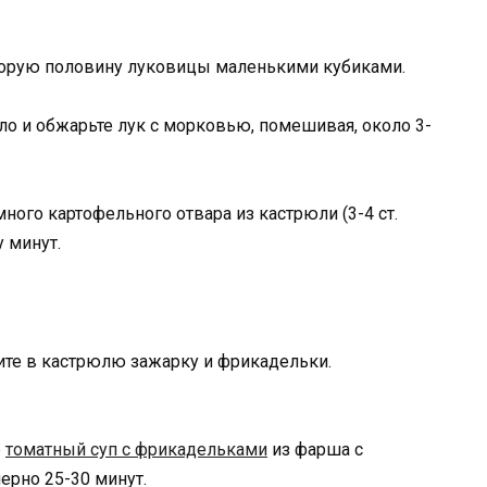
торую половину луковицы маленькими кубиками.
ло и обжарьте лук с морковью, помешивая, около 3-
много картофельного отвара из кастрюли (3-4 ст.
 минут.
ите в кастрюлю зажарку и фрикадельки.
е
томатный суп с фрикадельками
из фарша с
ерно 25-30 минут.