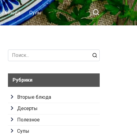
ые блюда
Супы
Search
for:
Рубрики
Вторые блюда
Десерты
Полезное
Супы