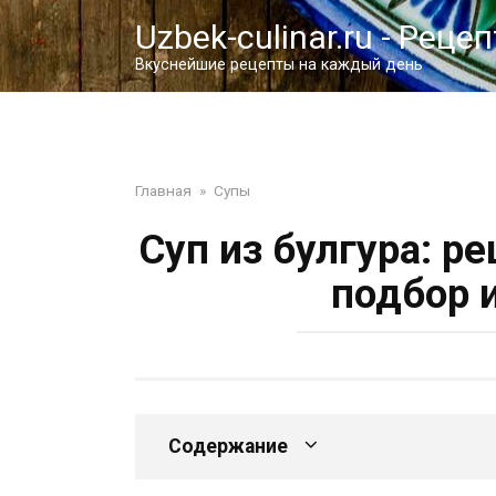
Перейти
Uzbek-culinar.ru - Реце
к
контенту
Вкуснейшие рецепты на каждый день
Главная
»
Супы
Суп из булгура: р
подбор 
Содержание