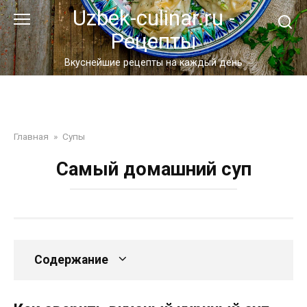
Перейти
Uzbek-culinar.ru -
к
Рецепты
контенту
Вкуснейшие рецепты на каждый день
Главная
»
Супы
Самый домашний суп
Содержание