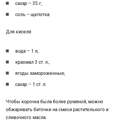
сахар – 35 г;
соль – щепотка.
Для киселя:
вода – 1 л;
крахмал 3 ст. л.;
ягоды замороженные;
сахар – 1 ст. л.
Чтобы корочка была более румяной, можно
обжаривать биточки на смеси растительного и
сливочного масла.