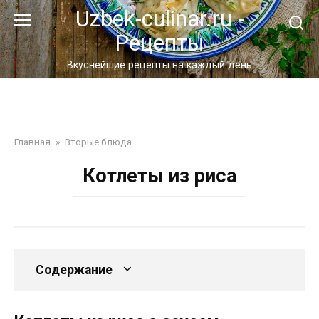
Перейти
Uzbek-culinar.ru -
к
Рецепты
контенту
Вкуснейшие рецепты на каждый день
Главная
»
Вторые блюда
Котлеты из риса
Содержание