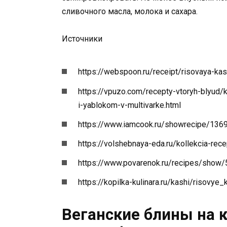
сливочного масла, молока и сахара.
Источники
https://webspoon.ru/receipt/risovaya-k
https://vpuzo.com/recepty-vtoryh-blyud
i-yablokom-v-multivarke.html
https://www.iamcook.ru/showrecipe/136
https://volshebnaya-eda.ru/kollekcia-re
https://www.povarenok.ru/recipes/show
https://kopilka-kulinara.ru/kashi/risovy
Веганские блины на 