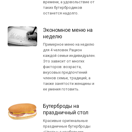
времени, а удовольствие от
таких бутербродиков
останется надолго.
Экономное меню на
неделю
Примерное меню на неделю
для 4 человек Рацион
каждой семьи индивидуален.
Это зависит от многих
факторов: возраста,
вкусовых предпочтений
членов семьи, традиций, а
также занятости женщины и
ее умения готовить.
Бутерброды на
праздничный стол
Красивые оригинальные
праздничные бутерброды
«Цветы» с крабовыми