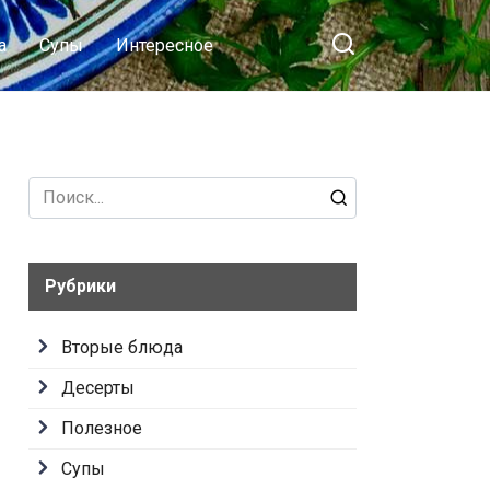
а
Супы
Интересное
Search
for:
Рубрики
Вторые блюда
Десерты
Полезное
Супы