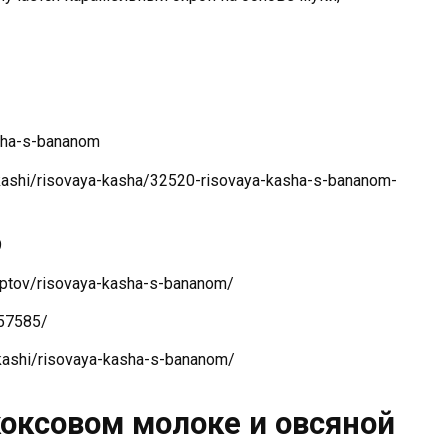
asha-s-bananom
/kashi/risovaya-kasha/32520-risovaya-kasha-s-bananom-
9
ceptov/risovaya-kasha-s-bananom/
/57585/
e_kashi/risovaya-kasha-s-bananom/
коксовом молоке и овсяной