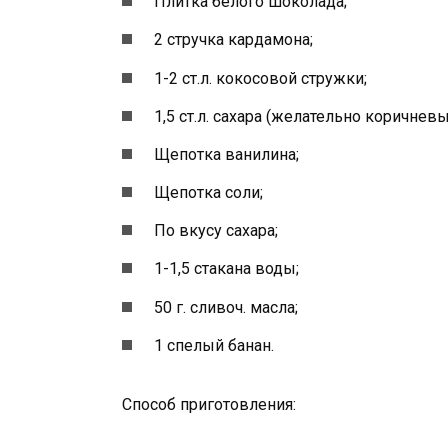
Плитка белого шоколада;
2 стручка кардамона;
1-2 ст.л. кокосовой стружки;
1,5 ст.л. сахара (желательно коричневы
Щепотка ванилина;
Щепотка соли;
По вкусу сахара;
1-1,5 стакана воды;
50 г. сливоч. масла;
1 спелый банан.
Способ приготовления: