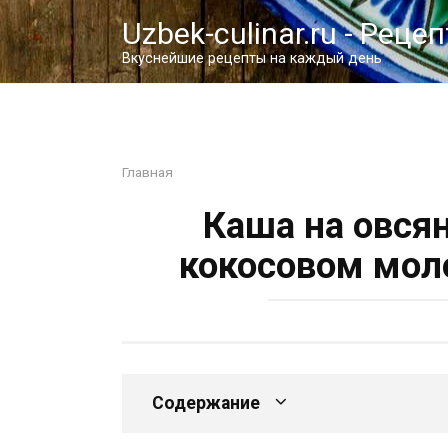
Перейти
Uzbek-culinar.ru - Реце
к
контенту
Вкуснейшие рецепты на каждый день
Главная
Каша на овся
кокосовом мол
Содержание