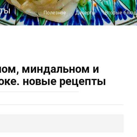
пты
Полезное
Десерты
Вторые блюд
ном, миндальном и
оке. новые рецепты