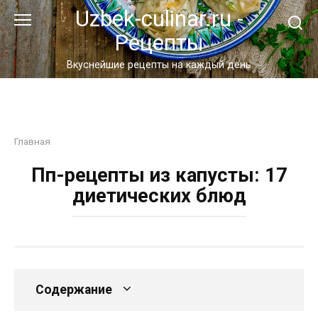
Перейти
Uzbek-culinar.ru -
к
Рецепты
контенту
Вкуснейшие рецепты на каждый день
Главная
Пп-рецепты из капусты: 17
диетических блюд
Содержание