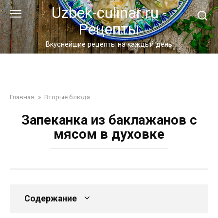
Перейти
Uzbek-culinar.ru -
к
Рецепты
контенту
Вкуснейшие рецепты на каждый день
Главная
»
Вторые блюда
Запеканка из баклажанов с
мясом в духовке
Содержание