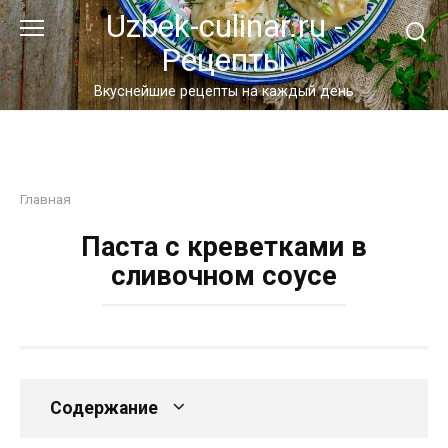
Перейти
Uzbek-culinar.ru -
к
Рецепты
контенту
Вкуснейшие рецепты на каждый день
Главная
Паста с креветками в
сливочном соусе
Содержание