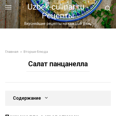
Перейти
Uzbek-culinar.ru -
к
Рецепты
контенту
Вкуснейшие рецепты на каждый день
Главная
»
Вторые блюда
Салат панцанелла
Содержание