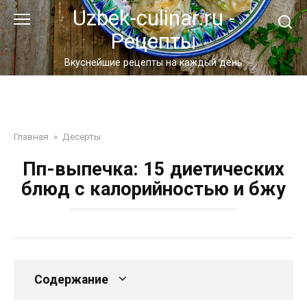
Перейти
Uzbek-culinar.ru -
к
Рецепты
контенту
Вкуснейшие рецепты на каждый день
Главная
»
Десерты
Пп-выпечка: 15 диетических
блюд с калорийностью и бжу
Содержание