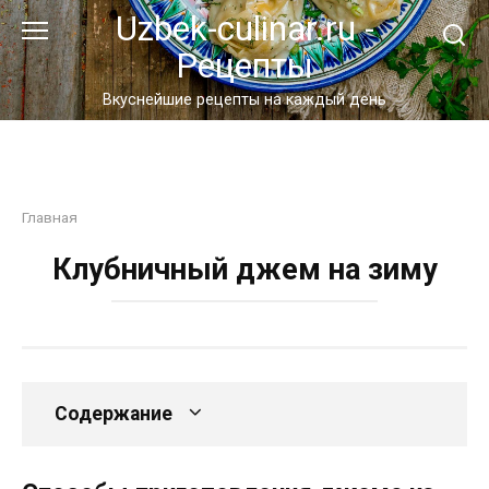
Перейти
Uzbek-culinar.ru -
к
Рецепты
контенту
Вкуснейшие рецепты на каждый день
Главная
Клубничный джем на зиму
Содержание