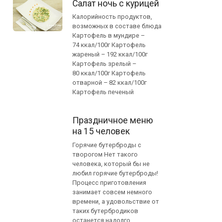
Салат ночь с курицей
Калорийность продуктов,
возможных в составе блюда
Картофель в мундире –
74 ккал/100г Картофель
жареный – 192 ккал/100г
Картофель зрелый –
80 ккал/100г Картофель
отварной – 82 ккал/100г
Картофель печеный
Праздничное меню
на 15 человек
Горячие бутерброды с
творогом Нет такого
человека, который бы не
любил горячие бутерброды!
Процесс приготовления
занимает совсем немного
времени, а удовольствие от
таких бутербродиков
останется надолго.