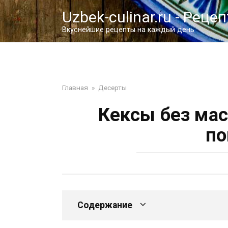
Перейти
Uzbek-culinar.ru - Реце
к
контенту
Вкуснейшие рецепты на каждый день
Главная
»
Десерты
Кексы без мас
по
Содержание