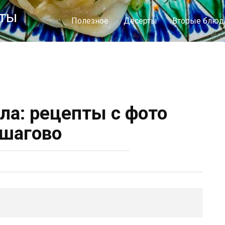
пты
Полезное
Десерты
Вторые блюд
ла: рецепты с фото
шагово