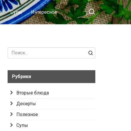
а
Супы
Интересное
Search
for:
Рубрики
Вторые блюда
Десерты
Полезное
Супы