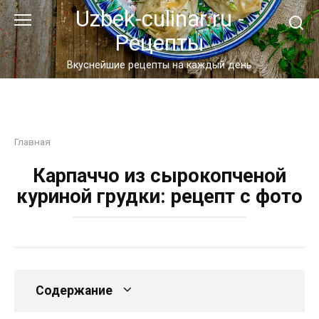
Перейти
Uzbek-culinar.ru -
к
Рецепты
контенту
Вкуснейшие рецепты на каждый день
Главная
Карпаччо из сырокопченой
куриной грудки: рецепт с фото
Содержание