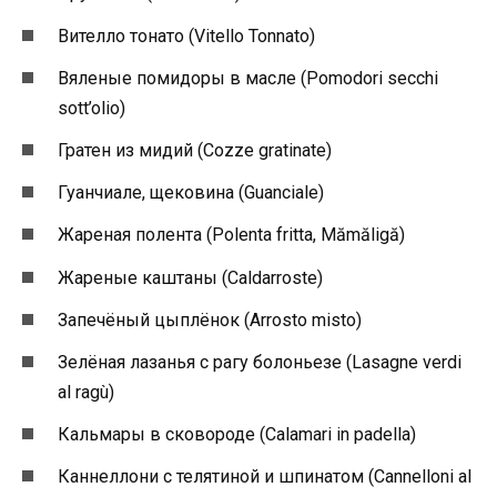
Вителло тонато (Vitello Tonnato)
Вяленые помидоры в масле (Pomodori secchi
sott’olio)
Гратен из мидий (Cozze gratinate)
Гуанчиале, щековина (Guanciale)
Жареная полента (Polenta fritta, Mămăligă)
Жареные каштаны (Caldarroste)
Запечёный цыплёнок (Arrosto misto)
Зелёная лазанья с рагу болоньезе (Lasagne verdi
al ragù)
Кальмары в сковороде (Calamari in padella)
Каннеллони с телятиной и шпинатом (Cannelloni al