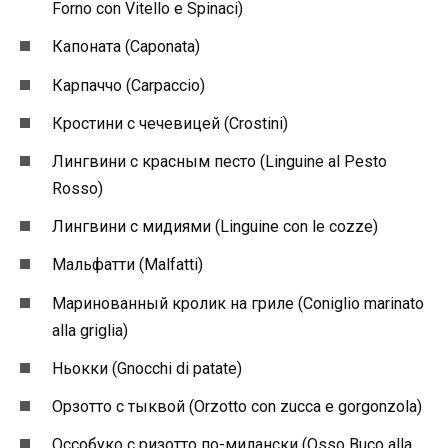
Forno con Vitello e Spinaci)
Капоната (Caponata)
Карпаччо (Carpaccio)
Кростини с чечевицей (Crostini)
Лингвини с красным песто (Linguine al Pesto
Rosso)
Лингвини с мидиями (Linguine con le cozze)
Мальфатти (Malfatti)
Маринованный кролик на гриле (Coniglio marinato
alla griglia)
Ньокки (Gnocchi di patate)
Орзотто с тыквой (Orzotto con zucca e gorgonzola)
Оссобуко с ризотто по-милански (Osso Buco alla