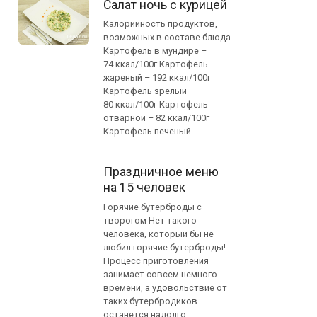
Салат ночь с курицей
Калорийность продуктов,
возможных в составе блюда
Картофель в мундире –
74 ккал/100г Картофель
жареный – 192 ккал/100г
Картофель зрелый –
80 ккал/100г Картофель
отварной – 82 ккал/100г
Картофель печеный
Праздничное меню
на 15 человек
Горячие бутерброды с
творогом Нет такого
человека, который бы не
любил горячие бутерброды!
Процесс приготовления
занимает совсем немного
времени, а удовольствие от
таких бутербродиков
останется надолго.