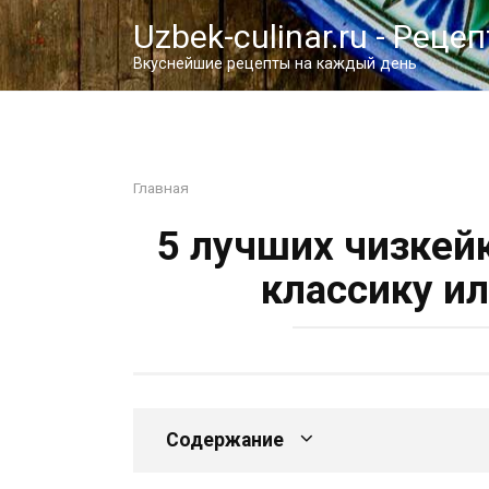
Перейти
Uzbek-culinar.ru - Реце
к
контенту
Вкуснейшие рецепты на каждый день
Главная
5 лучших чизкейк
классику и
Содержание