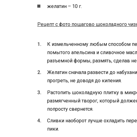
желатин – 10 г.
Рецепт с фото пошагово шоколадного чиз
К измельченному любым способом печ
помытого апельсина и сливочное масл
разъемной формы, размять, сделав не
Желатин сначала развести до набухан
прогреть, не доводя до кипения.
Растопить шоколадную плитку в микро
размягченный творог, который долже
попросту свернется.
Сливки наоборот лучше охладить пере
пики.