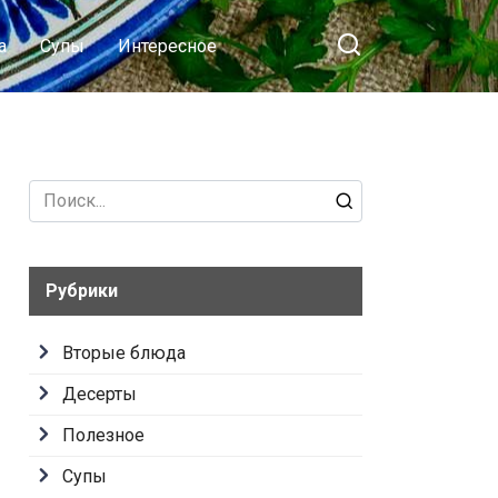
а
Супы
Интересное
Search
for:
Рубрики
Вторые блюда
Десерты
Полезное
Супы