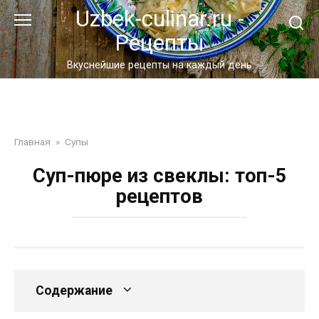
Перейти
Uzbek-culinar.ru -
к
Рецепты
контенту
Вкуснейшие рецепты на каждый день
Главная
»
Супы
Суп-пюре из свеклы: топ-5
рецептов
Содержание