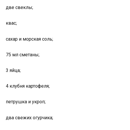
две свеклы;
квас;
сахар и морская соль;
75 мл сметаны;
3 яйца;
4 клубня картофеля;
петрушка и укроп;
два свежих огурчика;