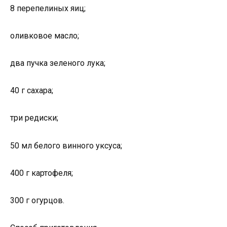
8 перепелиных яиц;
оливковое масло;
два пучка зеленого лука;
40 г сахара;
три редиски;
50 мл белого винного уксуса;
400 г картофеля;
300 г огурцов.