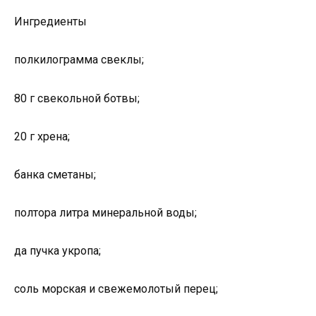
Ингредиенты
полкилограмма свеклы;
80 г свекольной ботвы;
20 г хрена;
банка сметаны;
полтора литра минеральной воды;
да пучка укропа;
соль морская и свежемолотый перец;