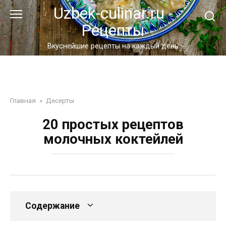
Перейти
Uzbek-culinar.ru -
к
Рецепты
контенту
Вкуснейшие рецепты на каждый день
Главная
»
Десерты
20 простых рецептов
молочных коктейлей
Содержание