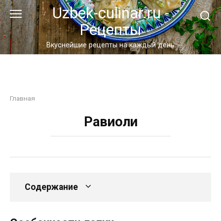
Перейти
Uzbek-culinar.ru -
к
Рецепты
контенту
Вкуснейшие рецепты на каждый день
Главная
Равиоли
Содержание