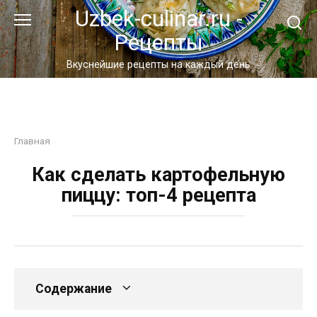
Перейти
Uzbek-culinar.ru -
к
Рецепты
контенту
Вкуснейшие рецепты на каждый день
Главная
Как сделать картофельную
пиццу: топ-4 рецепта
Содержание