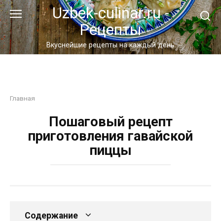
Перейти
Uzbek-culinar.ru -
к
Рецепты
контенту
Вкуснейшие рецепты на каждый день
Главная
Пошаговый рецепт
приготовления гавайской
пиццы
Содержание