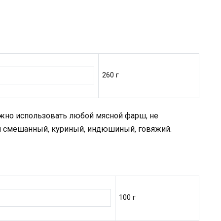
260 г
жно использовать любой мясной фарш, не
ш смешанный, куриный, индюшиный, говяжий.
100 г