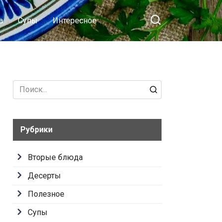
а
Супы
Интересное
Search
for:
Рубрики
Вторые блюда
Десерты
Полезное
Супы