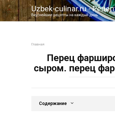
Перейти
Uzbek-culinar.ru - Реце
к
контенту
Вкуснейшие рецепты на каждый день
Главная
Перец фарширо
сыром. перец фа
Содержание