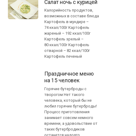
Салат ночь с курицей
Калорийность продуктов,
возможных в составе блюда
Картофель в мундире –
74 ккал/100г Картофель
жареный – 192 ккал/100г
Картофель зрелый –
80 ккал/100г Картофель
отварной – 82 ккал/100г
Картофель печеный
Праздничное меню
на 15 человек
Горячие бутерброды с
творогом Нет такого
человека, который бы не
любил горячие бутерброды!
Процесс приготовления
занимает совсем немного
времени, а удовольствие от
таких бутербродиков
останется надолго.