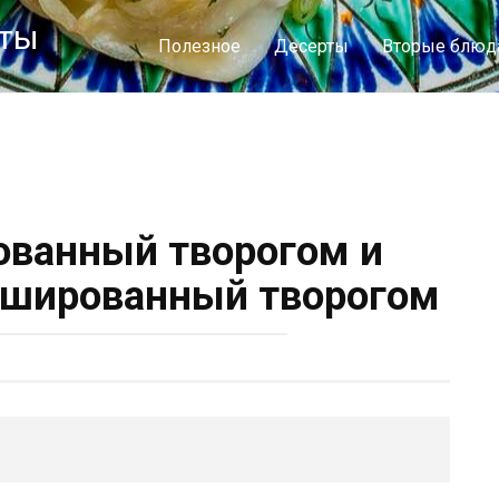
пты
Полезное
Десерты
Вторые блюд
ванный творогом и
ршированный творогом