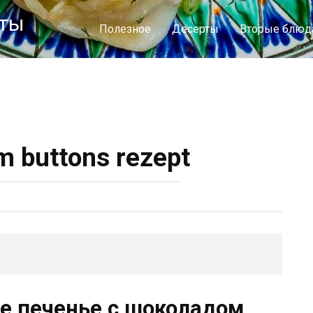
пты
Полезное
Десерты
Вторые блюд
m buttons rezept
ое печенье с шоколадом