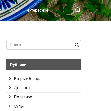
а
Супы
Интересное
Search
for:
Рубрики
Вторые блюда
Десерты
Полезное
Супы