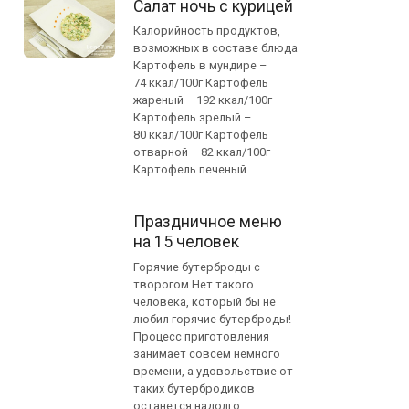
Салат ночь с курицей
Калорийность продуктов,
возможных в составе блюда
Картофель в мундире –
74 ккал/100г Картофель
жареный – 192 ккал/100г
Картофель зрелый –
80 ккал/100г Картофель
отварной – 82 ккал/100г
Картофель печеный
Праздничное меню
на 15 человек
Горячие бутерброды с
творогом Нет такого
человека, который бы не
любил горячие бутерброды!
Процесс приготовления
занимает совсем немного
времени, а удовольствие от
таких бутербродиков
останется надолго.