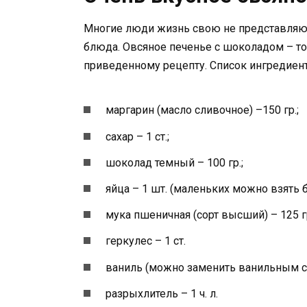
Многие люди жизнь свою не представляют 
блюда. Овсяное печенье с шоколадом – то
приведенному рецепту. Список ингредиент
маргарин (масло сливочное) –150 гр.;
сахар – 1 ст.;
шоколад темный – 100 гр.;
яйца – 1 шт. (маленьких можно взять 
мука пшеничная (сорт высший) – 125 гр
геркулес – 1 ст.
ваниль (можно заменить ванильным с
разрыхлитель – 1 ч. л.