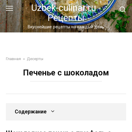
Перейти
Uzbek-culinar.ru -
к
Рецепты
контенту
Вкуснейшие рецепты на каждый день
Главная
»
Десерты
Печенье с шоколадом
Содержание