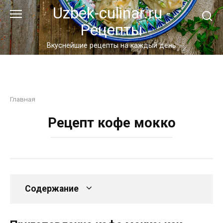
Перейти
Uzbek-culinar.ru -
к
Рецепты
контенту
Вкуснейшие рецепты на каждый день
Главная
Рецепт кофе мокко
Содержание