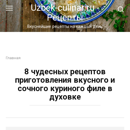
Перейти
Uzbek-culinar.ru -
к
Рецепты
контенту
Вкуснейшие рецепты на каждый день
Главная
8 чудесных рецептов
приготовления вкусного и
сочного куриного филе в
духовке