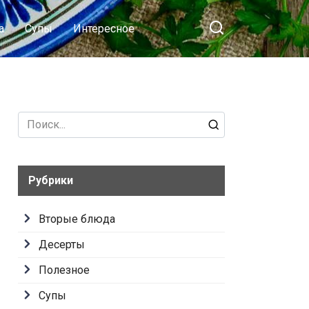
а
Супы
Интересное
Search
for:
Рубрики
Вторые блюда
Десерты
Полезное
Супы