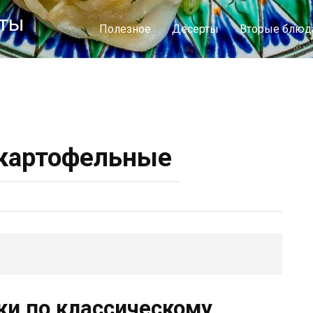
пты
Полезное
Десерты
Вторые блюд
картофельные
и по классическому