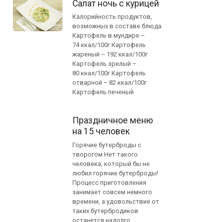
Салат ночь с курицей
Калорийность продуктов,
возможных в составе блюда
Картофель в мундире –
74 ккал/100г Картофель
жареный – 192 ккал/100г
Картофель зрелый –
80 ккал/100г Картофель
отварной – 82 ккал/100г
Картофель печеный
Праздничное меню
на 15 человек
Горячие бутерброды с
творогом Нет такого
человека, который бы не
любил горячие бутерброды!
Процесс приготовления
занимает совсем немного
времени, а удовольствие от
таких бутербродиков
останется надолго.