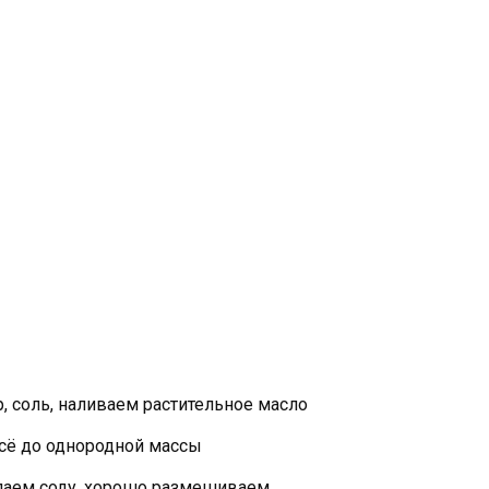
, соль, наливаем растительное масло
сё до однородной массы
паем соду, хорошо размешиваем