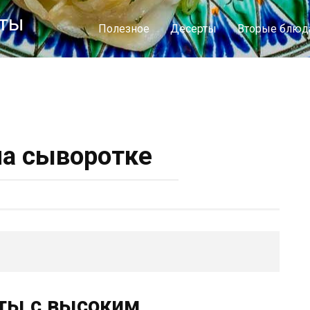
пты
Полезное
Десерты
Вторые блюд
а сыворотке
ты с высоким