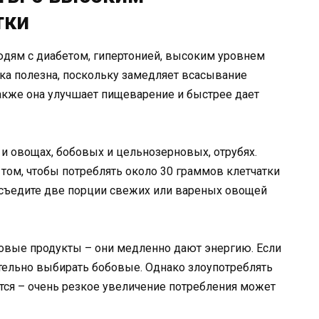
тки
юдям с диабетом, гипертонией, высоким уровнем
ка полезна, поскольку замедляет всасывание
акже она улучшает пищеварение и быстрее дает
и ​​овощах, бобовых и цельнозерновых, отрубях.
 том, чтобы потреблять около 30 граммов клетчатки
и съедите две порции свежих или вареных овощей
новые продукты – они медленно дают энергию. Если
ательно выбирать бобовые. Однако злоупотреблять
ся – очень резкое увеличение потребления может