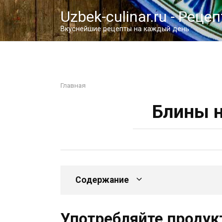
Перейти
Uzbek-culinar.ru - Реце
к
контенту
Вкуснейшие рецепты на каждый день
Главная
Блины н
Содержание
Употребляйте продук