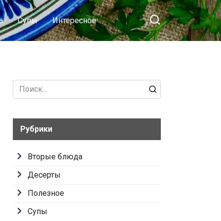
а
Супы
Интересное
Search
for:
Рубрики
Вторые блюда
Десерты
Полезное
Супы