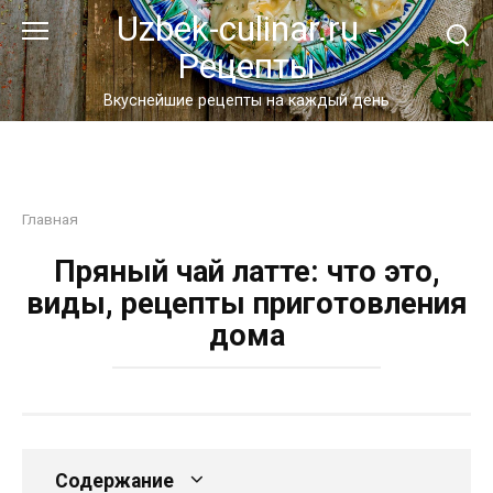
Перейти
Uzbek-culinar.ru -
к
Рецепты
контенту
Вкуснейшие рецепты на каждый день
Главная
Пряный чай латте: что это,
виды, рецепты приготовления
дома
Содержание