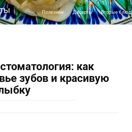
пты
Полезное
Десерты
Вторые блюд
стоматология: как
вье зубов и красивую
лыбку