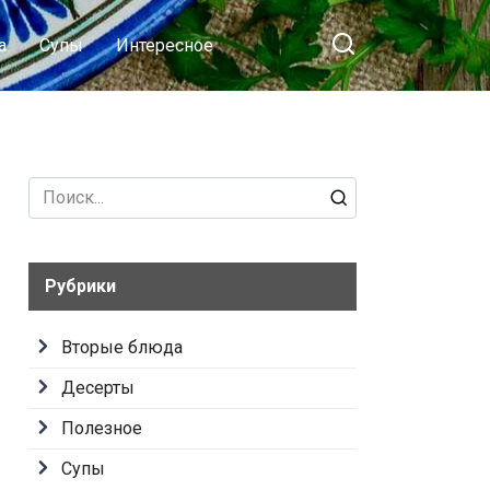
а
Супы
Интересное
Search
for:
Рубрики
Вторые блюда
Десерты
Полезное
Супы