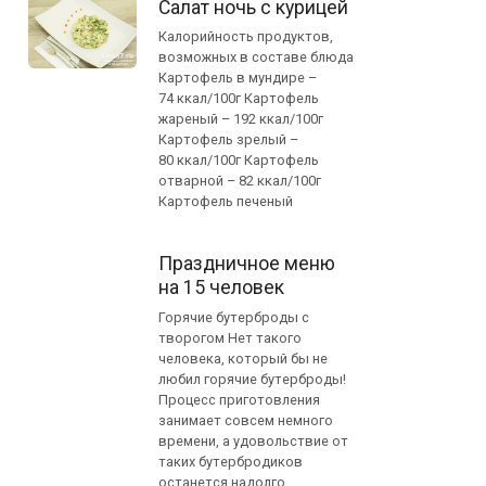
Салат ночь с курицей
Калорийность продуктов,
возможных в составе блюда
Картофель в мундире –
74 ккал/100г Картофель
жареный – 192 ккал/100г
Картофель зрелый –
80 ккал/100г Картофель
отварной – 82 ккал/100г
Картофель печеный
Праздничное меню
на 15 человек
Горячие бутерброды с
творогом Нет такого
человека, который бы не
любил горячие бутерброды!
Процесс приготовления
занимает совсем немного
времени, а удовольствие от
таких бутербродиков
останется надолго.