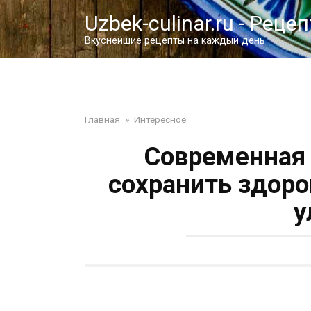
Перейти
Uzbek-culinar.ru - Реце
к
контенту
Вкуснейшие рецепты на каждый день
Главная
»
Интересное
Современная 
сохранить здоро
у