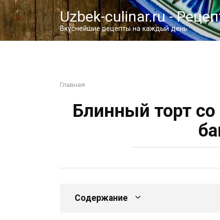
Перейти
Uzbek-culinar.ru - Реце
к
контенту
Вкуснейшие рецепты на каждый день
Главная
Блинный торт со
ба
Содержание