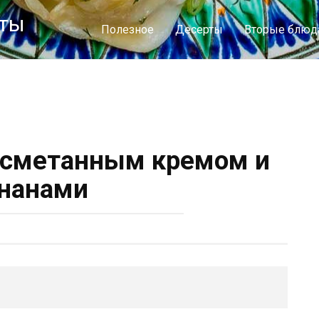
пты
Полезное
Десерты
Вторые блюд
 сметанным кремом и
нанами