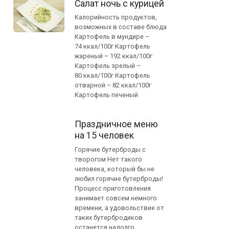
Салат ночь с курицей
Калорийность продуктов,
возможных в составе блюда
Картофель в мундире –
74 ккал/100г Картофель
жареный – 192 ккал/100г
Картофель зрелый –
80 ккал/100г Картофель
отварной – 82 ккал/100г
Картофель печеный
Праздничное меню
на 15 человек
Горячие бутерброды с
творогом Нет такого
человека, который бы не
любил горячие бутерброды!
Процесс приготовления
занимает совсем немного
времени, а удовольствие от
таких бутербродиков
останется надолго.