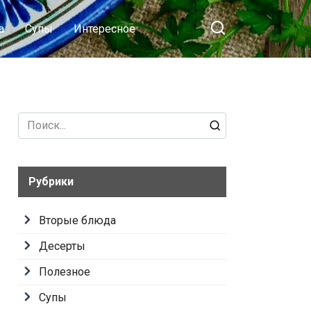
а
Супы
Интересное
Search
for:
Рубрики
Вторые блюда
Десерты
Полезное
Супы