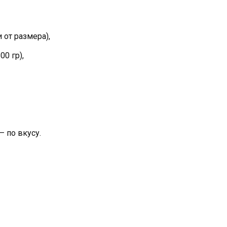
 от размера),
0 гр),
– по вкусу.