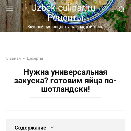
Перейти
Uzbek-culinar.ru -
к
Рецепты
контенту
Вкуснейшие рецепты на каждый день
Главная
»
Десерты
Нужна универсальная
закуска? готовим яйца по-
шотландски!
Содержание