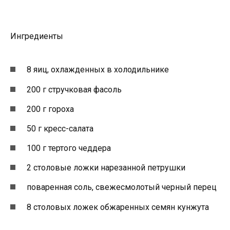
Ингредиенты
8 яиц, охлажденных в холодильнике
200 г стручковая фасоль
200 г гороха
50 г кресс-салата
100 г тертого чеддера
2 столовые ложки нарезанной петрушки
поваренная соль, свежесмолотый черный перец
8 столовых ложек обжаренных семян кунжута